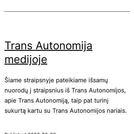
dar
susiduria
norėdami
gauti
Trans Autonomija
sveikatos
medijoje
apsaugos
paslaugas?
Šiame straipsnyje pateikiame išsamų
nuorodų į straipsnius iš Trans Autonomijos,
apie Trans Autonomiją, taip pat turinį
sukurtą kartu su Trans Autonomijos nariais.