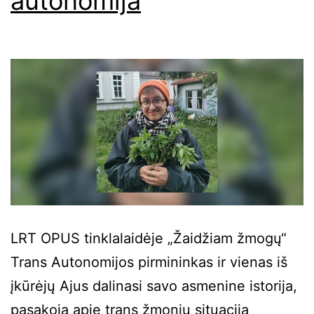
autonomija
LRT OPUS tinklalaidėje „Žaidžiam žmogų“
Trans Autonomijos pirmininkas ir vienas iš
įkūrėjų Ajus dalinasi savo asmenine istorija,
pasakoja apie trans žmonių situaciją