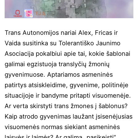
Trans Autonomijos nariai Alex, Fricas ir
Vaida susitinka su Tolerantiško Jaunimo
Asociacija pokalbiui apie tai, kokie šablonai
galimai egzistuoja translyčių žmonių
gyvenimuose. Aptariamos asmeninės
patirtys atsiskleidime, gyvenime, politinėje
situacijoje ir bandyme pritapti visuomenėje.
Ar verta skirstyti trans žmones į šablonus?
Kaip atrodo gyvenimas laužant įsisenėjusias
visuomenės normas siekiant asmeninės
laisvės ir laimės? Ar galima „pasikeisti”…