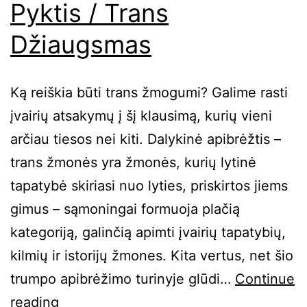
Pyktis / Trans
Džiaugsmas
Ką reiškia būti trans žmogumi? Galime rasti
įvairių atsakymų į šį klausimą, kurių vieni
arčiau tiesos nei kiti. Dalykinė apibrėžtis –
trans žmonės yra žmonės, kurių lytinė
tapatybė skiriasi nuo lyties, priskirtos jiems
gimus – sąmoningai formuoja plačią
kategoriją, galinčią apimti įvairių tapatybių,
kilmių ir istorijų žmones. Kita vertus, net šio
trumpo apibrėžimo turinyje glūdi…
Continue
Trans
reading