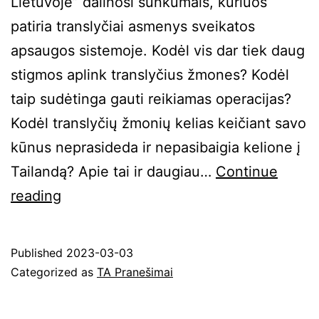
Lietuvoje” dalinosi sunkumais, kuriuos
patiria translyčiai asmenys sveikatos
apsaugos sistemoje. Kodėl vis dar tiek daug
stigmos aplink translyčius žmones? Kodėl
taip sudėtinga gauti reikiamas operacijas?
Kodėl translyčių žmonių kelias keičiant savo
kūnus neprasideda ir nepasibaigia kelione į
Tailandą? Apie tai ir daugiau…
Continue
Su
reading
kokiais
sunkumais
Published
2023-03-03
translyčiai
Categorized as
TA Pranešimai
asmenys
vis