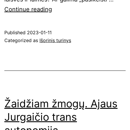
Trans
Continue reading
patirtys
Lietuvoje
Published
2023-01-11
–
Categorized as
Išorinis turinys
ieškoti
šablono
yra
žalinga
Žaidžiam žmogų. Ajaus
Jurgaičio trans