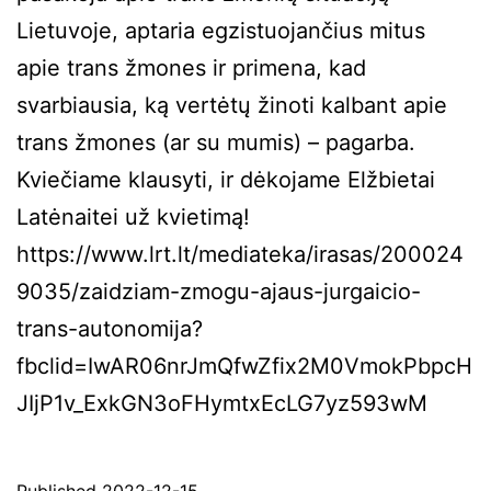
Lietuvoje, aptaria egzistuojančius mitus
apie trans žmones ir primena, kad
svarbiausia, ką vertėtų žinoti kalbant apie
trans žmones (ar su mumis) – pagarba.
Kviečiame klausyti, ir dėkojame Elžbietai
Latėnaitei už kvietimą!
https://www.lrt.lt/mediateka/irasas/200024
9035/zaidziam-zmogu-ajaus-jurgaicio-
trans-autonomija?
fbclid=IwAR06nrJmQfwZfix2M0VmokPbpcH
JIjP1v_ExkGN3oFHymtxEcLG7yz593wM
Published
2022-12-15