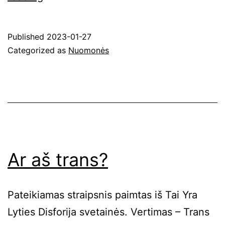
Skausmas
/
Published
2023-01-27
Trans
Categorized as
Nuomonės
Pyktis
/
Trans
Džiaugsmas
Ar aš trans?
Pateikiamas straipsnis paimtas iš Tai Yra
Lyties Disforija svetainės. Vertimas – Trans