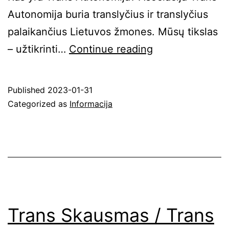
Autonomija buria translyčius ir translyčius
palaikančius Lietuvos žmones. Mūsų tikslas
Kaip
– užtikrinti…
Continue reading
skirti
dalį
Published
2023-01-31
Gyventojų
Categorized as
Informacija
Pajamų
Mokesčio
(GPM)?
Trans Skausmas / Trans