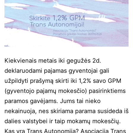
Kiekvienais metais iki gegužės 2d.
deklaruodami pajamas gyventojai gali
užpildyti prašymą skirti iki 1,2% savo GPM
(gyventojo pajamų mokesčio) pasirinktiems
paramos gavėjams. Jums tai nieko
nekainuoja, nes skiriama parama susideda iš
dalies valstybei ir taip mokamų mokesčių.
Kas yra Trans Autonomija? Asociacija Trans