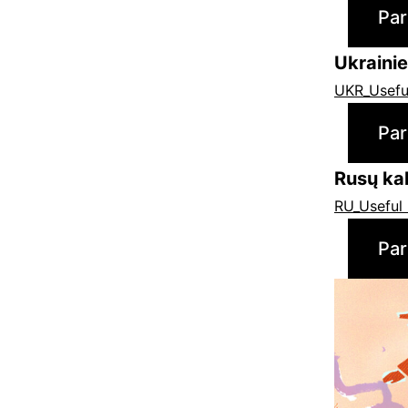
Par
Ukrainie
UKR_Useful
Par
Rusų ka
RU_Useful 
Par