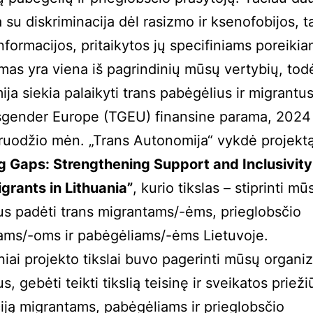
a su diskriminacija dėl rasizmo ir ksenofobijos, t
informacijos, pritaikytos jų specifiniams poreikia
mas yra viena iš pagrindinių mūsų vertybių, tod
ja siekia palaikyti trans pabėgėlius ir migrantus
sgender Europe (TGEU) finansine parama, 2024
ruodžio mėn. „Trans Autonomija“ vykdė projekt
g Gaps: Strengthening Support and Inclusivity
grants in Lithuania”
, kurio tikslas – stiprinti mū
s padėti trans migrantams/-ėms, prieglobsčio
ams/-oms ir pabėgėliams/-ėms Lietuvoje.
niai projekto tikslai buvo pagerinti mūsų organi
, gebėti teikti tikslią teisinę ir sveikatos prieži
iją migrantams, pabėgėliams ir prieglobsčio