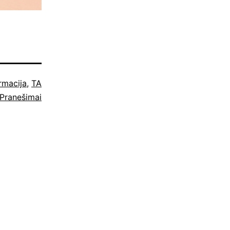
rmacija
,
TA
Pranešimai