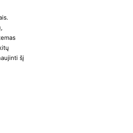
is.
,
 temas
kitų
ujinti šį