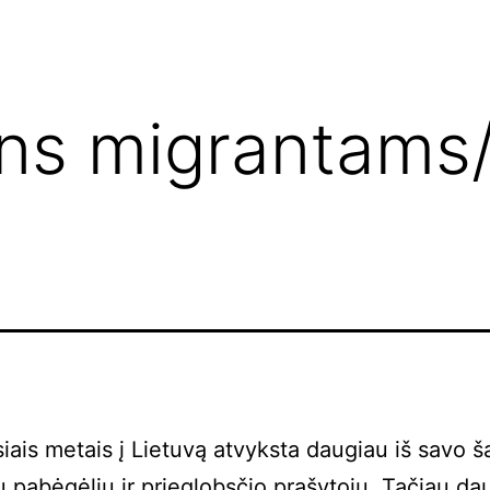
ans migrantams
siais metais į Lietuvą atvyksta daugiau iš savo ša
 pabėgėlių ir prieglobsčio prašytojų. Tačiau dau