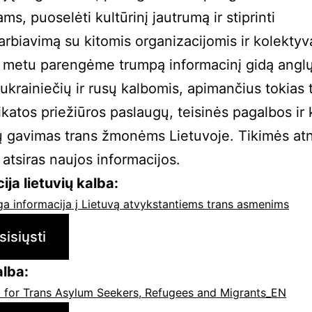
ms, puoselėti kultūrinį jautrumą ir stiprinti
rbiavimą su kitomis organizacijomis ir kolektyva
 metu parengėme trumpą informacinį gidą anglų
, ukrainiečių ir rusų kalbomis, apimančius tokias
ikatos priežiūros paslaugų, teisinės pagalbos ir 
 gavimas trans žmonėms Lietuvoje. Tikimės atna
 atsiras naujos informacijos.
ija lietuvių kalba:
a informacija į Lietuvą atvykstantiems trans asmenims
sisiųsti
alba:
o for Trans Asylum Seekers, Refugees and Migrants_EN