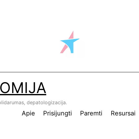
OMIJA
lidarumas, depatologizacija.
Apie
Prisijungti
Paremti
Resursai