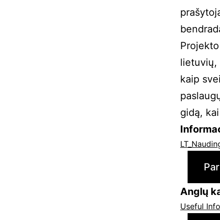
prašytoja
bendrada
Projekto
lietuvių
kaip sve
paslaugų
gidą, kai
Informac
LT_Nauding
Par
Anglų k
Useful Inf