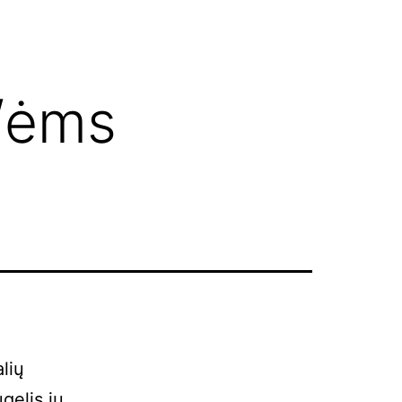
/ėms
lių
gelis jų