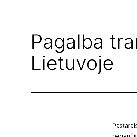
Pagalba tr
Lietuvoje
Pastarai
bėgančių