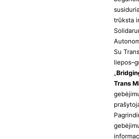
susiduri
trūksta 
Solidaru
Autonomi
Su Tran
liepos–g
„
Bridgin
Trans Mi
gebėjimu
prašytoj
Pagrindi
gebėjimus
informac