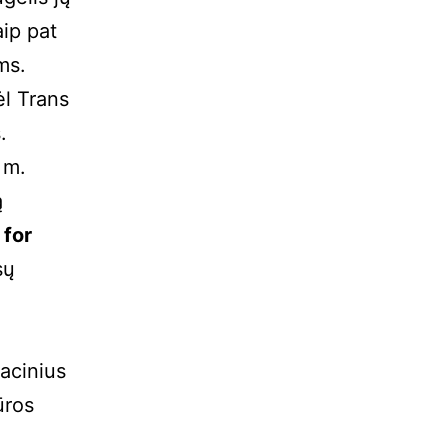
aip pat
ms.
ėl Trans
.
 m.
ą
 for
sų
zacinius
ūros