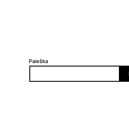
įrašų
Paieška