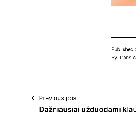
Published
By
Trans 
Navigacija
Previous post
Dažniausiai užduodami kla
tarp