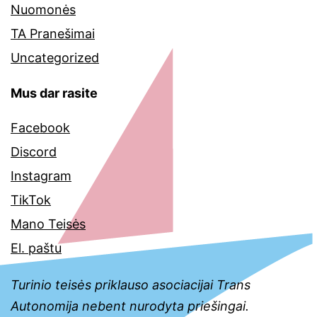
Nuomonės
TA Pranešimai
Uncategorized
Mus dar rasite
Facebook
Discord
Instagram
TikTok
Mano Teisės
El. paštu
Turinio teisės priklauso asociacijai Trans
Autonomija nebent nurodyta priešingai.