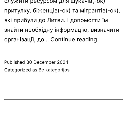
служити ресурсом для шукачів(-ок)
притулку, біженців(-ок) та мігрантів(-ок),
які прибули до Литви. І допомогти їм
знайти необхідну інформацію, визначити
КОРИСНА
організації, до…
Continue reading
ІНФОРМАЦ
ДЛЯ
Published
30 December 2024
ТРАНС
Categorized as
Be kategorijos
МІГРАНТІВ
ОК)