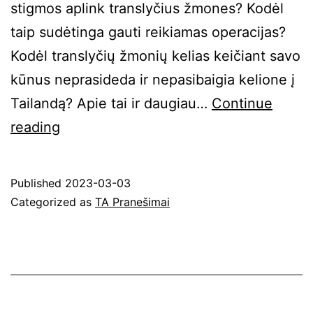
stigmos aplink translyčius žmones? Kodėl
taip sudėtinga gauti reikiamas operacijas?
Kodėl translyčių žmonių kelias keičiant savo
kūnus neprasideda ir nepasibaigia kelione į
Tailandą? Apie tai ir daugiau…
Continue
Su
reading
kokiais
sunkumais
Published
2023-03-03
translyčiai
Categorized as
TA Pranešimai
asmenys
vis
dar
susiduria