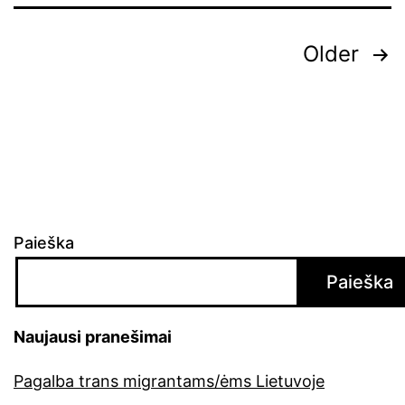
Įrašų
Older
puslapiavimas
Paieška
Paieška
Naujausi pranešimai
Pagalba trans migrantams/ėms Lietuvoje