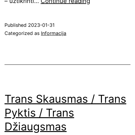
Kaip
– užtikrinti…
Continue reading
skirti
dalį
Published
2023-01-31
Gyventojų
Categorized as
Informacija
Pajamų
Mokesčio
(GPM)?
Trans Skausmas / Trans
Pyktis / Trans
Džiaugsmas