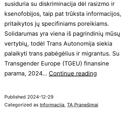
susiduria su diskriminacija dėl rasizmo ir
ksenofobijos, taip pat trūksta informacijos,
pritaikytos jų specifiniams poreikiams.
Solidarumas yra viena iš pagrindinių mūsų
vertybių, todėl Trans Autonomija siekia
palaikyti trans pabėgėlius ir migrantus. Su
Transgender Europe (TGEU) finansine
Pagalba
parama, 2024…
Continue reading
trans
migrantams/
Published
2024-12-29
ėms
Categorized as
Informacija
,
TA Pranešimai
Lietuvoje