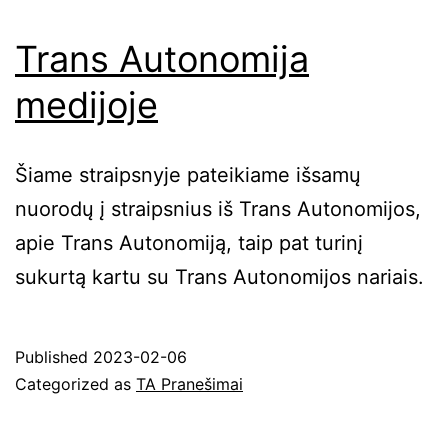
norėdami
gauti
Trans Autonomija
sveikatos
medijoje
apsaugos
paslaugas?
Šiame straipsnyje pateikiame išsamų
nuorodų į straipsnius iš Trans Autonomijos,
apie Trans Autonomiją, taip pat turinį
sukurtą kartu su Trans Autonomijos nariais.
Published
2023-02-06
Categorized as
TA Pranešimai