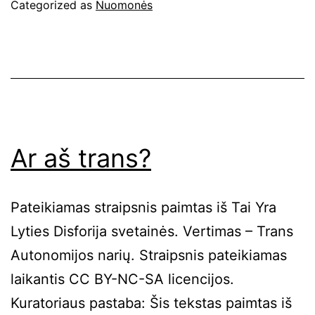
Trans
Categorized as
Nuomonės
Pyktis
/
Trans
Džiaugsmas
Ar aš trans?
Pateikiamas straipsnis paimtas iš Tai Yra
Lyties Disforija svetainės. Vertimas – Trans
Autonomijos narių. Straipsnis pateikiamas
laikantis CC BY-NC-SA licencijos.
Kuratoriaus pastaba: Šis tekstas paimtas iš