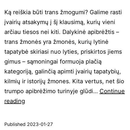
Ką reiškia būti trans žmogumi? Galime rasti
įvairių atsakymų į šį klausimą, kurių vieni
arčiau tiesos nei kiti. Dalykinė apibrėžtis –
trans žmonės yra žmonės, kurių lytinė
tapatybė skiriasi nuo lyties, priskirtos jiems
gimus – sąmoningai formuoja plačią
kategoriją, galinčią apimti įvairių tapatybių,
kilmių ir istorijų žmones. Kita vertus, net šio
trumpo apibrėžimo turinyje glūdi…
Continue
Trans
reading
Skausmas
/
Published
2023-01-27