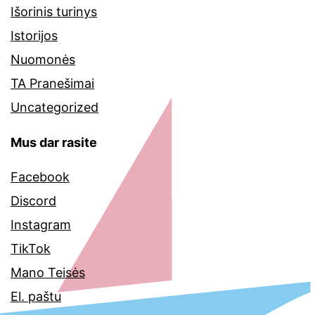
Išorinis turinys
Istorijos
Nuomonės
TA Pranešimai
Uncategorized
Mus dar rasite
Facebook
Discord
Instagram
TikTok
Mano Teisės
El. paštu