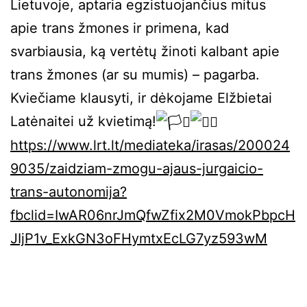
Lietuvoje, aptaria egzistuojančius mitus
apie trans žmones ir primena, kad
svarbiausia, ką vertėtų žinoti kalbant apie
trans žmones (ar su mumis) – pagarba.
Kviečiame klausyti, ir dėkojame Elžbietai
Latėnaitei už kvietimą!
https://www.lrt.lt/mediateka/irasas/200024
9035/zaidziam-zmogu-ajaus-jurgaicio-
trans-autonomija?
fbclid=IwAR06nrJmQfwZfix2M0VmokPbpcH
JIjP1v_ExkGN3oFHymtxEcLG7yz593wM