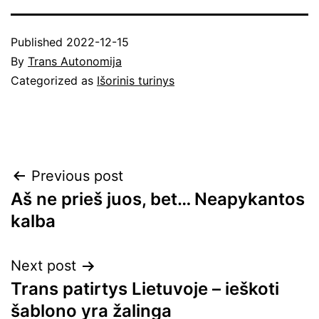
Published
2022-12-15
By
Trans Autonomija
Categorized as
Išorinis turinys
Navigacija
Previous post
Aš ne prieš juos, bet… Neapykantos
tarp
kalba
įrašų
Next post
Trans patirtys Lietuvoje – ieškoti
šablono yra žalinga