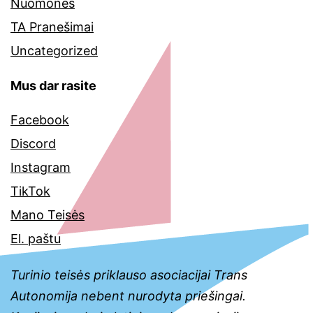
Nuomonės
TA Pranešimai
Uncategorized
Mus dar rasite
Facebook
Discord
Instagram
TikTok
Mano Teisės
El. paštu
Turinio teisės priklauso asociacijai Trans
Autonomija nebent nurodyta priešingai.