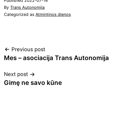
Published
2022-07-14
By
Trans Autonomija
Categorized as
Atmintinos dienos
Navigacija
Previous post
Mes – asociacija Trans Autonomija
tarp
įrašų
Next post
Gimę ne savo kūne