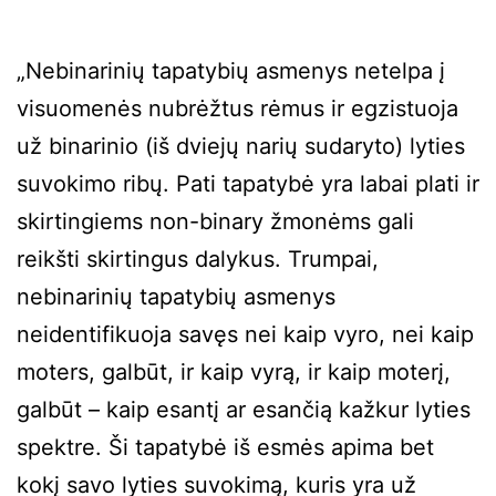
„Nebinarinių tapatybių asmenys netelpa į
visuomenės nubrėžtus rėmus ir egzistuoja
už binarinio (iš dviejų narių sudaryto) lyties
suvokimo ribų. Pati tapatybė yra labai plati ir
skirtingiems non-binary žmonėms gali
reikšti skirtingus dalykus. Trumpai,
nebinarinių tapatybių asmenys
neidentifikuoja savęs nei kaip vyro, nei kaip
moters, galbūt, ir kaip vyrą, ir kaip moterį,
galbūt – kaip esantį ar esančią kažkur lyties
spektre. Ši tapatybė iš esmės apima bet
kokį savo lyties suvokimą, kuris yra už