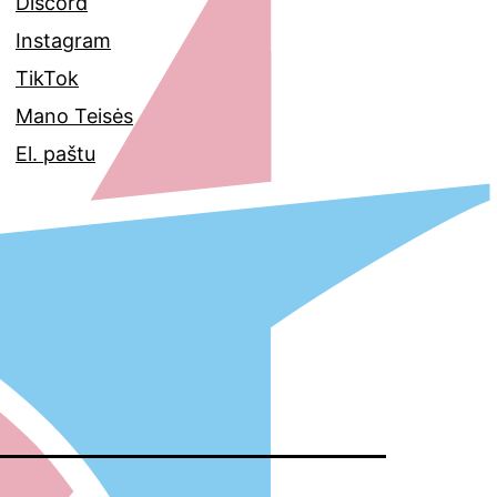
Discord
Instagram
TikTok
Mano Teisės
El. paštu