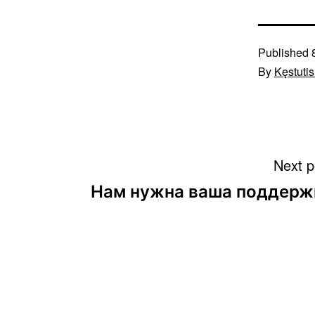
Published
By
Kęstuti
Навигация
Next p
Нам нужна ваша поддерж
по
записям